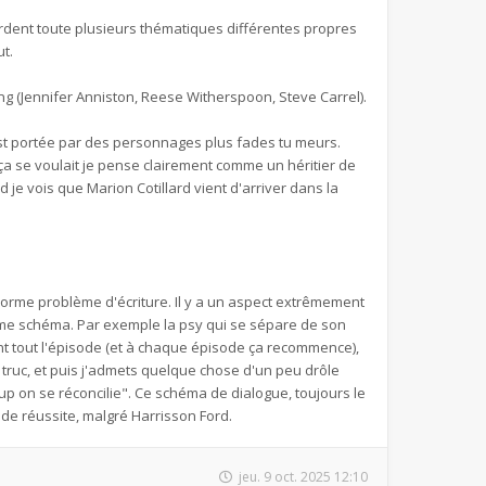
ordent toute plusieurs thématiques différentes propres
t.
ing (Jennifer Anniston, Reese Witherspoon, Steve Carrel).
 est portée par des personnages plus fades tu meurs.
 ça se voulait je pense clairement comme un héritier de
nd je vois que Marion Cotillard vient d'arriver dans la
norme problème d'écriture. Il y a un aspect extrêmement
ême schéma. Par exemple la psy qui se sépare de son
nt tout l'épisode (et à chaque épisode ça recommence),
 truc, et puis j'admets quelque chose d'un peu drôle
up on se réconcilie". Ce schéma de dialogue, toujours le
de réussite, malgré Harrisson Ford.
jeu. 9 oct. 2025 12:10