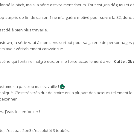
 donné le pitch, mais la série est vraiment cheum. Tout est gris dégueu et d
rop-surpris de fin de saison 1 ne m'a guère motivé pour suivre la S2, donc o
t déjà bien plus travaillé.
town, la série vaut à mon sens surtout pour sa galerie de personnages p
 m'avoir véritablement convaincue.
scène qui font rire malgré eux, on me force actuellement à voir
Culte : 2b
ostumes a pas trop mal travaillé !
pliqué. C'est très très dur de croire en la plupart des acteurs tellement le
 déconner
es. J'vais les enfoncer !
, c'est pas 2be3 c'est plutôt 3 teubés.