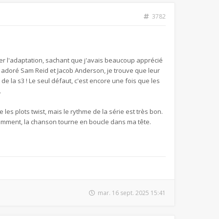
3782
ser l'adaptation, sachant que j'avais beaucoup apprécié
ai adoré Sam Reid et Jacob Anderson, je trouve que leur
de la s3 ! Le seul défaut, c'est encore une fois que les
.
e les plots twist, mais le rythme de la série est très bon.
idemment, la chanson tourne en boucle dans ma tête.
mar. 16 sept. 2025 15:41