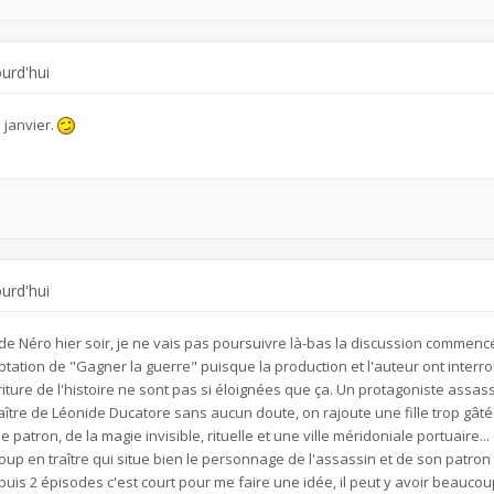
ourd'hui
n janvier.
ourd'hui
 de Néro hier soir, je ne vais pas poursuivre là-bas la discussion commenc
tation de "Gagner la guerre" puisque la production et l'auteur ont interromp
iture de l'histoire ne sont pas si éloignées que ça. Un protagoniste assassi
ître de Léonide Ducatore sans aucun doute, on rajoute une fille trop gâ
patron, de la magie invisible, rituelle et une ville méridoniale portuaire...
up en traître qui situe bien le personnage de l'assassin et de son patron
t puis 2 épisodes c'est court pour me faire une idée, il peut y avoir beauc