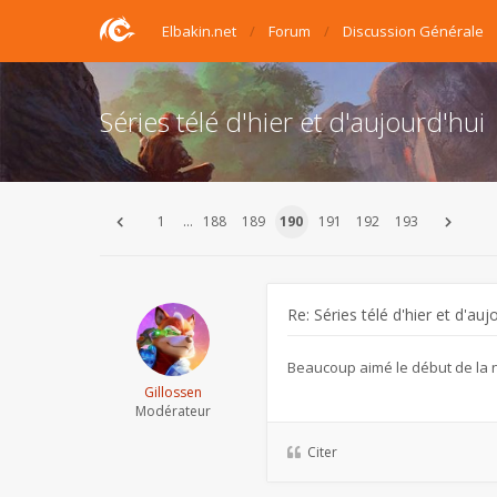
Elbakin.net
Forum
Discussion Générale
Séries télé d'hier et d'aujourd'hui
1
…
188
189
190
191
192
193
Re: Séries télé d'hier et d'auj
Beaucoup aimé le début de la 
Gillossen
Modérateur
Citer