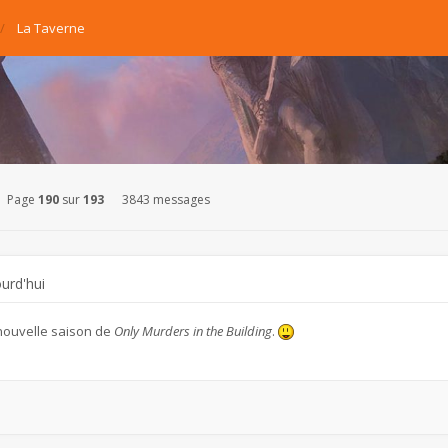
La Taverne
Page
190
sur
193
3843 messages
ourd'hui
nouvelle saison de
Only Murders in the Building
.