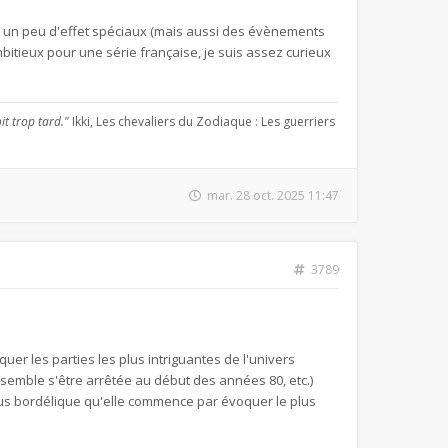
l y a un peu d'effet spéciaux (mais aussi des évènements
itieux pour une série française, je suis assez curieux
it trop tard."
Ikki, Les chevaliers du Zodiaque : Les guerriers
mar. 28 oct. 2025 11:47
3789
uer les parties les plus intriguantes de l'univers
 semble s'être arrêtée au début des années 80, etc.)
lus bordélique qu'elle commence par évoquer le plus