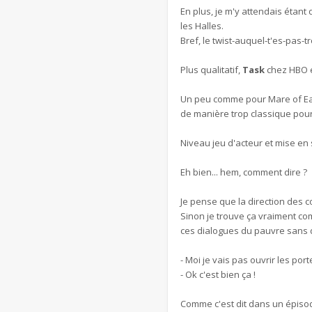
En plus, je m'y attendais étant
les Halles.
Bref, le twist-auquel-t'es-pas-t
Plus qualitatif,
Task
chez HBO es
Un peu comme pour Mare of Eas
de manière trop classique pour
Niveau jeu d'acteur et mise en 
Eh bien... hem, comment dire ?
Je pense que la direction des c
Sinon je trouve ça vraiment com
ces dialogues du pauvre sans
- Moi je vais pas ouvrir les port
- Ok c'est bien ça !
Comme c'est dit dans un épisode