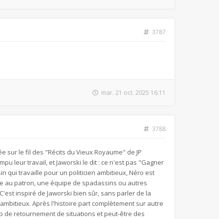
3787
mar. 21 oct. 2025 16:11
3788
ée sur le fil des "Récits du Vieux Royaume" de JP
u leur travail, et Jaworski le dit : ce n'est pas "Gagner
n qui travaille pour un politicien ambitieux, Néro est
tée au patron, une équipe de spadassins ou autres
 C'est inspiré de Jaworski bien sûr, sans parler de la
 ambitieux. Après l'histoire part complètement sur autre
oup de retournement de situations et peut-être des