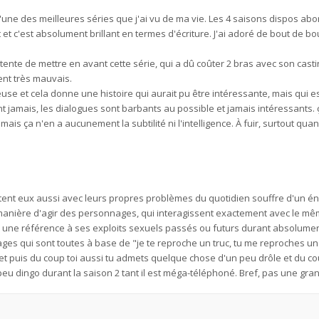
'une des meilleures séries que j'ai vu de ma vie. Les 4 saisons dispos ab
 c'est absolument brillant en termes d'écriture. J'ai adoré de bout de bou
 tente de mettre en avant cette série, qui a dû coûter 2 bras avec son cast
ent très mauvais.
euse et cela donne une histoire qui aurait pu être intéressante, mais qui
t jamais, les dialogues sont barbants au possible et jamais intéressants.
, mais ça n'en a aucunement la subtilité ni l'intelligence. À fuir, surtout qua
uttent eux aussi avec leurs propres problèmes du quotidien souffre d'un é
 manière d'agir des personnages, qui interagissent exactement avec le m
e une référence à ses exploits sexuels passés ou futurs durant absolume
ges qui sont toutes à base de "je te reproche un truc, tu me reproches un
et puis du coup toi aussi tu admets quelque chose d'un peu drôle et du co
eu dingo durant la saison 2 tant il est méga-téléphoné. Bref, pas une gran