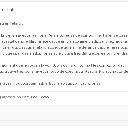
ourd'hui
eu en retard :
'Entretien avec un vampire. J'étais curieuse de voir comment aller se pas
en Lestat dans le film. J'ai été déçue en bien comme on dit par chez moi. J'
r une fois, c'est une relation toxique qui ne me dérange pas. Je me réjouis 
joués par des anglophones et je trouve très difficile de les comprendre
n moment que je voulais la voir. Alors oui, si on connaît les comics, on devin
ous trouvé très bons (avec un coup de coeur pour Agatha, Rio et Lilia). Ev
nages : I support gay rights, but I also support gay wrongs.
f my curse. So mote it be
. Hecate