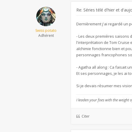
Re: Séries télé d'hier et d'auj
Dernièrement j'ai regardé un p
Swiss potato
Adhérent
- Les deux premières saisons d
l'interprétation de Tom Cruise 
alchimie fonctionne bien et pou
personnages francophones sont 
- Agatha all along : Ca faisait u
Et ses personnages, je les ai t
Si je devais résumer mes vision
I leaden your foes with the weight o
Citer