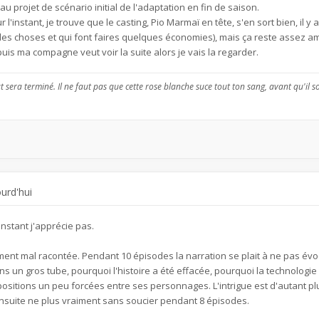
u projet de scénario initial de l'adaptation en fin de saison.
 l'instant, je trouve que le casting, Pio Marmaï en tête, s'en sort bien, i
es choses et qui font faires quelques économies), mais ça reste assez amb
t puis ma compagne veut voir la suite alors je vais la regarder.
t sera terminé. Il ne faut pas que cette rose blanche suce tout ton sang, avant qu'il so
ourd'hui
instant j'apprécie pas.
aiment mal racontée. Pendant 10 épisodes la narration se plait à ne pas évoq
s un gros tube, pourquoi l'histoire a été effacée, pourquoi la technologie
ositions un peu forcées entre ses personnages. L'intrigue est d'autant p
 ensuite ne plus vraiment sans soucier pendant 8 épisodes.