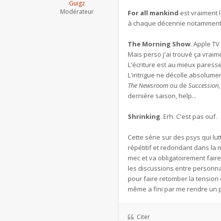
Guigz
Modérateur
For all mankind
est vraiment l
à chaque décennie notamment et
The Morning Show
. Apple TV
Mais perso j'ai trouvé ça vraim
L'écriture est au mieux paress
L'intrigue ne décolle absolumen
The Newsroom
ou de
Succession
dernière saison, help...
Shrinking
. Erh. C'est pas ouf.
Cette série sur des psys qui l
répétitif et redondant dans la
mec et va obligatoirement fair
les discussions entre personna
pour faire retomber la tension 
même a fini par me rendre un p
Citer