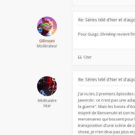
Re: Séries télé d'hier et d'auj
Pour Guigz,
Shrinking r
evient fi
Gillossen
Modérateur
Citer
Re: Séries télé d'hier et d'auj
J'ai vu les 2 premiers épisodes
Jaworski : ce n'est pas une adap
Médicastre
Istar
la guerre". Mais les bases d'écr
inspiré de Benvenuto et son ma
mercenaires qui bossent pour le 
transposition d'une scène de co
chose, je n'en dirai pas plus e