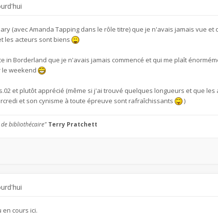
ourd'hui
tuary (avec Amanda Tapping dans le rôle titre) que je n'avais jamais vue et qu
et les acteurs sont biens
ice in Borderland que je n'avais jamais commencé et qui me plaît énorméme
r le weekend
s.02 et plutôt apprécié (même si j'ai trouvé quelques longueurs et que l
credi et son cynisme à toute épreuve sont rafraîchissants
)
 de bibliothécaire"
Terry Pratchett
ourd'hui
en cours ici.