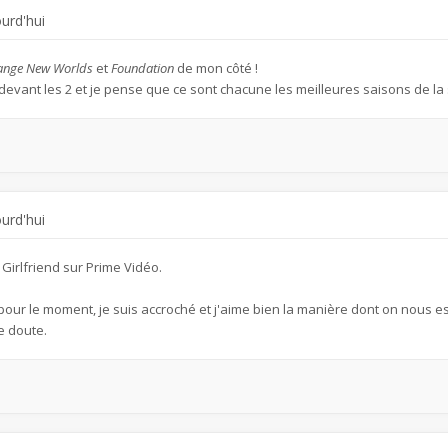
ourd'hui
trange New Worlds
et
Foundation
de mon côté !
evant les 2 et je pense que ce sont chacune les meilleures saisons de la s
ourd'hui
 Girlfriend sur Prime Vidéo.
 pour le moment, je suis accroché et j'aime bien la manière dont on nous 
e doute.