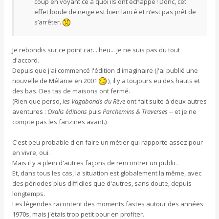
coup en voyant ce à quoi ils ont échappé ! Donc, cet
effet boule de neige est bien lancé et n’est pas prêt de
s’arrêter.
Je rebondis sur ce point car... heu... je ne suis pas du tout
d'accord.
Depuis que j'ai commencé l'édition d'imaginaire (j'ai publié une
nouvelle de Mélanie en 2001
), il y a toujours eu des hauts et
des bas. Des tas de maisons ont fermé.
(Rien que perso,
les Vagabonds du Rêve
ont fait suite à deux autres
aventures :
Oxalis éditions
puis
Parchemins & Traverses
-- et je ne
compte pas les fanzines avant.)
C'est peu probable d'en faire un métier qui rapporte assez pour
en vivre, oui.
Mais il y a plein d'autres façons de rencontrer un public.
Et, dans tous les cas, la situation est globalement la même, avec
des périodes plus difficiles que d'autres, sans doute, depuis
longtemps.
Les légendes racontent des moments fastes autour des années
1970s, mais j'étais trop petit pour en profiter.