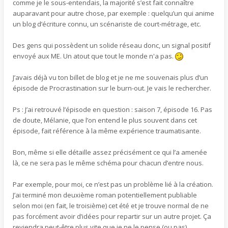
comme je le sous-entendais, la majorité s’est fait connaître
auparavant pour autre chose, par exemple : quelqu’un qui anime
un blog d’écriture connu, un scénariste de court-métrage, etc.
Des gens qui possèdent un solide réseau donc, un signal positif
envoyé aux ME. Un atout que tout le monde n'a pas.
J’avais déjà vu ton billet de blog et je ne me souvenais plus d’un
épisode de Procrastination sur le burn-out. Je vais le rechercher.
Ps : J’ai retrouvé l’épisode en question : saison 7, épisode 16. Pas
de doute, Mélanie, que l’on entend le plus souvent dans cet
épisode, fait référence à la même expérience traumatisante.
Bon, même si elle détaille assez précisément ce qui l’a amenée
là, ce ne sera pas le même schéma pour chacun d’entre nous.
Par exemple, pour moi, ce n’est pas un problème lié à la création.
J’ai terminé mon deuxième roman potentiellement publiable
selon moi (en fait, le troisième) cet été et je trouve normal de ne
pas forcément avoir d’idées pour repartir sur un autre projet. Ça
reviendra peut-être plus vite que je ne le pense (ou pas).