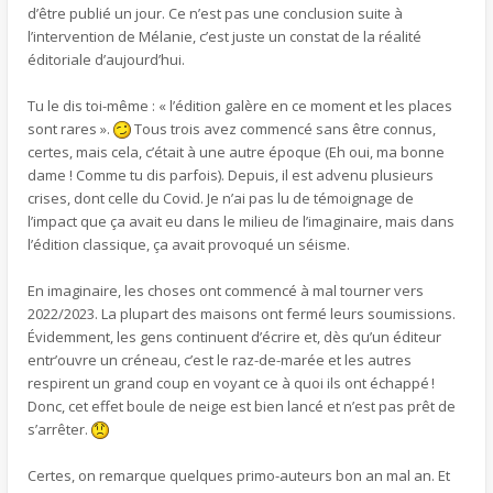
d’être publié un jour. Ce n’est pas une conclusion suite à
l’intervention de Mélanie, c’est juste un constat de la réalité
éditoriale d’aujourd’hui.
Tu le dis toi-même : « l’édition galère en ce moment et les places
sont rares ».
Tous trois avez commencé sans être connus,
certes, mais cela, c’était à une autre époque (Eh oui, ma bonne
dame ! Comme tu dis parfois). Depuis, il est advenu plusieurs
crises, dont celle du Covid. Je n’ai pas lu de témoignage de
l’impact que ça avait eu dans le milieu de l’imaginaire, mais dans
l’édition classique, ça avait provoqué un séisme.
En imaginaire, les choses ont commencé à mal tourner vers
2022/2023. La plupart des maisons ont fermé leurs soumissions.
Évidemment, les gens continuent d’écrire et, dès qu’un éditeur
entr’ouvre un créneau, c’est le raz-de-marée et les autres
respirent un grand coup en voyant ce à quoi ils ont échappé !
Donc, cet effet boule de neige est bien lancé et n’est pas prêt de
s’arrêter.
Certes, on remarque quelques primo-auteurs bon an mal an. Et