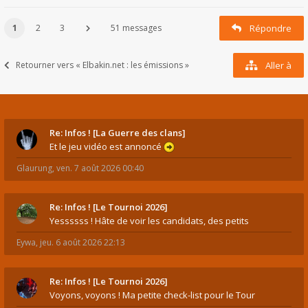
1
2
3
51 messages
Répondre
Retourner vers « Elbakin.net : les émissions »
Aller à
Re: Infos ! [La Guerre des clans]
Et le jeu vidéo est annoncé
Glaurung
,
ven. 7 août 2026 00:40
Re: Infos ! [Le Tournoi 2026]
Yessssss ! Hâte de voir les candidats, des petits
Eywa
,
jeu. 6 août 2026 22:13
Re: Infos ! [Le Tournoi 2026]
Voyons, voyons ! Ma petite check-list pour le Tour