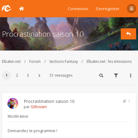
Connexion
S’enregistrer
Procrastination saison 10
Elbakin.net
Forum
Sections Fantasy
Elbakin.net : les émissions
1
2
3
51 messages
Procrastination saison 10
1
par
Gillossen
Modérateur
Demandez le programme !