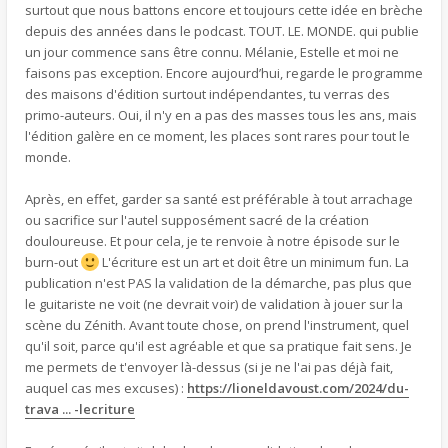
surtout que nous battons encore et toujours cette idée en brèche
depuis des années dans le podcast. TOUT. LE. MONDE. qui publie
un jour commence sans être connu. Mélanie, Estelle et moi ne
faisons pas exception. Encore aujourd’hui, regarde le programme
des maisons d'édition surtout indépendantes, tu verras des
primo-auteurs. Oui, il n'y en a pas des masses tous les ans, mais
l'édition galère en ce moment, les places sont rares pour tout le
monde.
Après, en effet, garder sa santé est préférable à tout arrachage
ou sacrifice sur l'autel supposément sacré de la création
douloureuse. Et pour cela, je te renvoie à notre épisode sur le
burn-out
L'écriture est un art et doit être un minimum fun. La
publication n'est PAS la validation de la démarche, pas plus que
le guitariste ne voit (ne devrait voir) de validation à jouer sur la
scène du Zénith. Avant toute chose, on prend l'instrument, quel
qu'il soit, parce qu'il est agréable et que sa pratique fait sens. Je
me permets de t'envoyer là-dessus (si je ne l'ai pas déjà fait,
auquel cas mes excuses) :
https://lioneldavoust.com/2024/du-
trava ... -lecriture