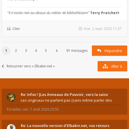
"Il n'existe rien au-dessus du métier de bibliothécaire"
Terry Pratchett
Citer
mar. 2 sept. 2025 11:27
1
2
3
4
5
91 messages
Répondre
Retourner vers « Elbakin.net »
Aller à
Re: Infos ! [Les Anneaux de Pouvoir, vers la saiso
Les originaux ne parlent pas (sans même parler des
Foradan
,
ven. 7 août 2026 23:55
Re: La nouvelle version d'Elbakin.net, vos retours