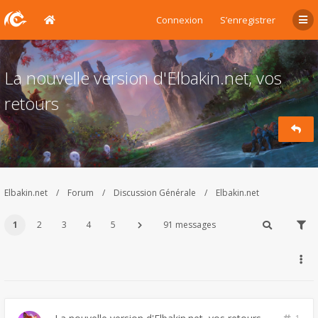
Connexion
S’enregistrer
La nouvelle version d'Elbakin.net, vos
retours
Elbakin.net
Forum
Discussion Générale
Elbakin.net
1
2
3
4
5
91 messages