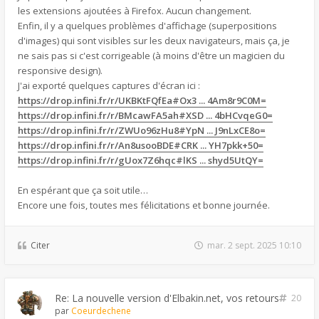
les extensions ajoutées à Firefox. Aucun changement.
Enfin, il y a quelques problèmes d'affichage (superpositions
d'images) qui sont visibles sur les deux navigateurs, mais ça, je
ne sais pas si c'est corrigeable (à moins d'être un magicien du
responsive design).
J'ai exporté quelques captures d'écran ici :
https://drop.infini.fr/r/UKBKtFQfEa#Ox3 ... 4Am8r9C0M=
https://drop.infini.fr/r/BMcawFA5ah#XSD ... 4bHCvqeG0=
https://drop.infini.fr/r/ZWUo96zHu8#YpN ... J9nLxCE8o=
https://drop.infini.fr/r/An8usooBDE#CRK ... YH7pkk+50=
https://drop.infini.fr/r/gUox7Z6hqc#lKS ... shyd5UtQY=
En espérant que ça soit utile…
Encore une fois, toutes mes félicitations et bonne journée.
Citer
mar. 2 sept. 2025 10:10
Re: La nouvelle version d'Elbakin.net, vos retours
20
par
Coeurdechene