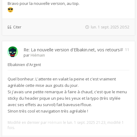
Bravo pour la nouvelle version, au top.
Citer
lun. 1 sept. 2025 20:52
Re: La nouvelle version d'Elbakin.net, vos retours
11
par
Hiémain
Elbakinien d'Argent
Quel bonheur. L'attente en valait la peine et c'est vraiment
agréable cette mise aux gouts du jour.
Si j'avais une petite remarque à faire à chaud, c'est que le menu
sticky du header pique un peu les yeux et la typo (très stylée
avec ses effets au survol) fait baveuse/floue.
SInon très cool et navigation très agréable !
Modifié en dernier par
Hiémain
le lun. 1 sept. 2025 21:23, modifié 1
fois.