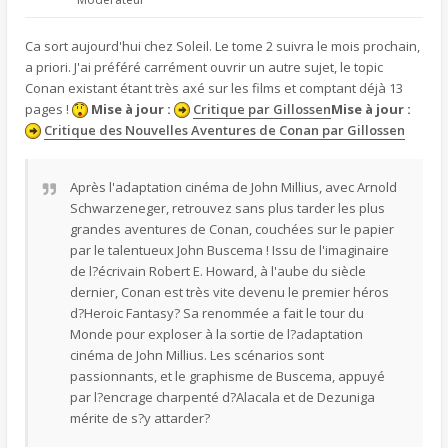
Ca sort aujourd'hui chez Soleil. Le tome 2 suivra le mois prochain,
a priori. J'ai préféré carrément ouvrir un autre sujet, le topic
Conan existant étant très axé sur les films et comptant déjà 13
pages !
Mise à jour :
Critique par Gillossen
Mise à jour :
Critique des Nouvelles Aventures de Conan par Gillossen
Après l'adaptation cinéma de John Millius, avec Arnold
Schwarzeneger, retrouvez sans plus tarder les plus
grandes aventures de Conan, couchées sur le papier
par le talentueux John Buscema ! Issu de l'imaginaire
de l?écrivain Robert E. Howard, à l'aube du siècle
dernier, Conan est très vite devenu le premier héros
d?Heroic Fantasy? Sa renommée a fait le tour du
Monde pour exploser à la sortie de l?adaptation
cinéma de John Millius. Les scénarios sont
passionnants, et le graphisme de Buscema, appuyé
par l?encrage charpenté d?Alacala et de Dezuniga
mérite de s?y attarder?