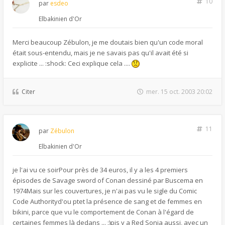
10
par
esdeo
Elbakinien d'Or
Merci beaucoup Zébulon, je me doutais bien qu'un code moral
était sous-entendu, mais je ne savais pas qu'il avait été si
explicite ... :shock: Ceci explique cela ....
Citer
mer. 15 oct. 2003 20:02
11
par
Zébulon
Elbakinien d'Or
je l'ai vu ce soirPour près de 34 euros, il y a les 4 premiers
épisodes de Savage sword of Conan dessiné par Buscema en
1974Mais sur les couvertures, je n'ai pas vu le sigle du Comic
Code Authorityd'ou ptet la présence de sang et de femmes en
bikini, parce que vu le comportement de Conan à l'égard de
certaines femmes là dedans ... :)pis y a Red Sonja aussi, avec un