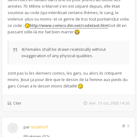
années 70. Même si Marvel s'en est séparé depuis, elle était
soumise au code (qui interdisait certains thèmes, le sang, la
violence -plus ou moins- et ce genre de truc tout puritains)Le voila
ce code :
http://www.comics.dm.net/codetext.htm
Soit dit en
passant celle-là me fait bien marrer
4) Females shall be drawn realistically without
exaggeration of any physical qualities.
zont pas lu les derniers comics, les gars, ou alors ils critiquent
moins ;)tout ça pour dire que le dessin de la femme aux pieds du
gars Conan a le dessin moins détaillé
Citer
mer. 15 oct. 2003 14:26
8
par
tasslehoff
Elbakinien d'Or