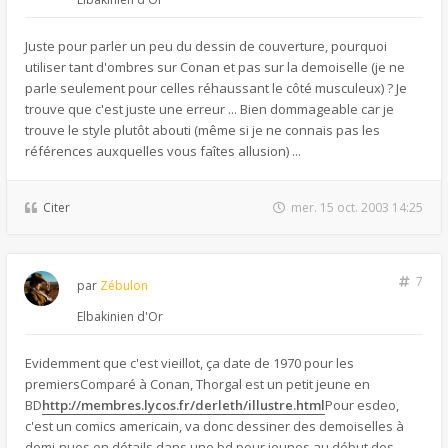
Juste pour parler un peu du dessin de couverture, pourquoi
utiliser tant d'ombres sur Conan et pas sur la demoiselle (je ne
parle seulement pour celles réhaussant le côté musculeux) ? Je
trouve que c'est juste une erreur ... Bien dommageable car je
trouve le style plutôt abouti (même si je ne connais pas les
références auxquelles vous faîtes allusion) ...
Citer
mer. 15 oct. 2003 14:25
7
par
Zébulon
Elbakinien d'Or
Evidemment que c'est vieillot, ça date de 1970 pour les
premiersComparé à Conan, Thorgal est un petit jeune en
BD
http://membres.lycos.fr/derleth/illustre.html
Pour esdeo,
c'est un comics americain, va donc dessiner des demoiselles à
demi-nues en détails dans une bd pour jeunes au début des