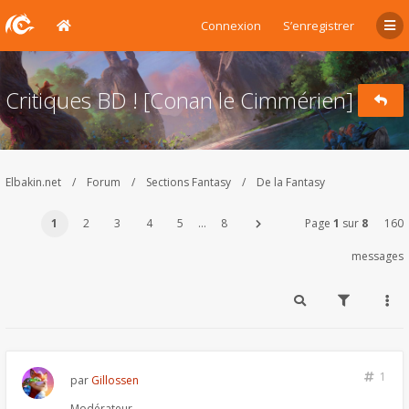
Connexion
S’enregistrer
Critiques BD ! [Conan le Cimmérien]
Elbakin.net
Forum
Sections Fantasy
De la Fantasy
1
2
3
4
5
…
8
Page
1
sur
8
160
messages
1
par
Gillossen
Modérateur