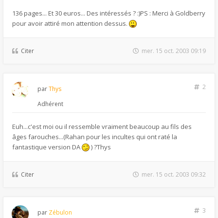
136 pages... Et 30 euros... Des intéressés ? :)PS : Merci à Goldberry
pour avoir attiré mon attention dessus.
Citer
mer. 15 oct. 2003 09:19
2
par
Thys
Adhérent
Euh...c'est moi ou il ressemble vraiment beaucoup au fils des
âges farouches...(Rahan pour les incultes qui ont raté la
fantastique version DA
) ?Thys
Citer
mer. 15 oct. 2003 09:32
3
par
Zébulon