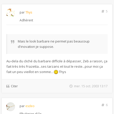
5
par
Thys
Adhérent
Mais le look barbare ne permet pas beaucoup
d'inovation je suppose.
Au-dela du cliché du barbare difficile à dépasser, Zeb a raison, ça
fait très très Frazetta...ses tarzans et tout le reste...pour moi ça
fait un peu vieillot en somme...
Thys
Citer
mer. 15 oct. 2003 13:17
6
par
esdeo
Elbakinien d'Or