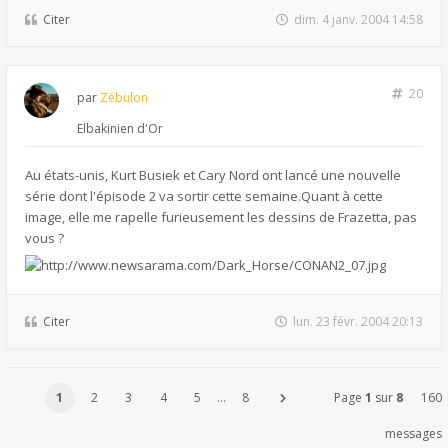
Citer
dim. 4 janv. 2004 14:58
20
par
Zébulon
Elbakinien d'Or
Au états-unis, Kurt Busiek et Cary Nord ont lancé une nouvelle
série dont l'épisode 2 va sortir cette semaine.Quant à cette
image, elle me rapelle furieusement les dessins de Frazetta, pas
vous ?
Citer
lun. 23 févr. 2004 20:13
1
2
3
4
5
…
8
Page
1
sur
8
160
messages