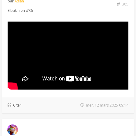
par
Aslan
385
Elbakinien d'Or
Citer
mer. 12 mars 2025 09:14