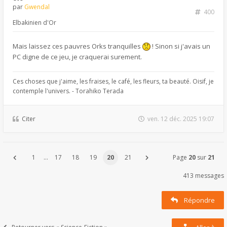
par
Gwendal
400
Elbakinien d'Or
Mais laissez ces pauvres Orks tranquilles
! Sinon si j'avais un
PC digne de ce jeu, je craquerai surement.
Ces choses que j'aime, les fraises, le café, les fleurs, ta beauté. Oisif, je
contemple l'univers. - Torahiko Terada
Citer
ven. 12 déc. 2025 19:07
1
…
17
18
19
20
21
Page
20
sur
21
413 messages
Répondre