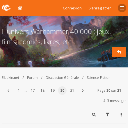
Connexion
S’enregistrer
L'univers Warhammer 40 000 : jeux,
films, comics, livres, etc
Elbakin.net
Forum
Discussion Générale
Science-Fiction
1
…
17
18
19
20
21
Page
20
sur
21
413 messages