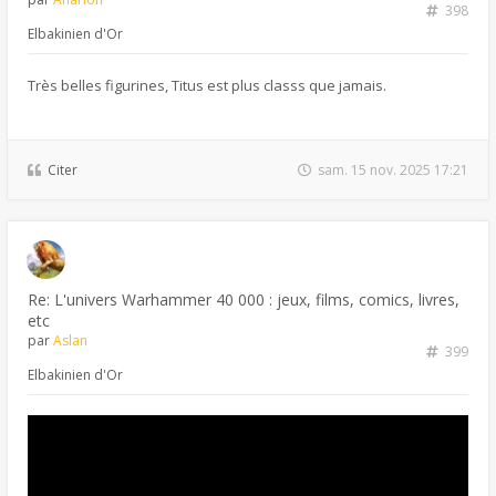
398
Elbakinien d'Or
Très belles figurines, Titus est plus classs que jamais.
Citer
sam. 15 nov. 2025 17:21
Re: L'univers Warhammer 40 000 : jeux, films, comics, livres,
etc
par
Aslan
399
Elbakinien d'Or