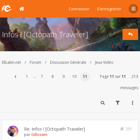
Connexion
S’enregistrer
Infos ! [Octopath Traveler]
Elbakin.net
Forum
Discussion Générale
Jeux Vidéo
1
…
7
8
9
10
11
Page
11
sur
11
213
messages
Re: Infos ! [Octopath Traveler]
201
par
Gillossen