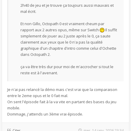
2h40 de jeu et je trouve ça toujours aussi mauvais et
mal écrit.
Et non Gillo, Octopath 0 est vraiment cheum par
rapport aux 2 autres opus, même sur Switch
Il suffit
simplement de jouer au 2 juste après le 0, ça saute
clairement aux yeux que le 0 n'a pas la qualité
graphique d'un chapitre d'intro comme celui d'Ochette
dans Octopath 2.
ça va être très dur pour moi de m'accrocher si tout le
reste est à l'avenant.
Je n'ai pas relancé la démo mais c'est vrai que la comparaison
entre le 2eme opus et le 0 fait mal.
On sent l'épisode fait à la va vite en partant des bases du jeu
mobile.
Dommage, j'attends un 3ème vrai épisode.
Citer
mer. 14 janv. 2026 23:34