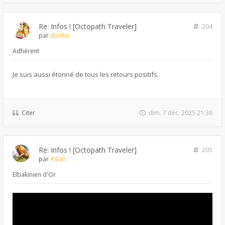
Re: Infos ! [Octopath Traveler]
204
par
durthu
Adhérent
Je suis aussi étonné de tous les retours positifs.
Citer
dim. 7 déc. 2025 21:36
Re: Infos ! [Octopath Traveler]
205
par
Aslan
Elbakinien d'Or