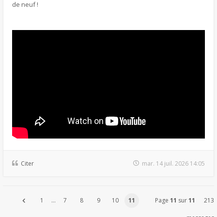
de neuf !
Citer
mar. 14 juil. 2026 14:05
1
…
7
8
9
10
11
Page
11
sur
11
213