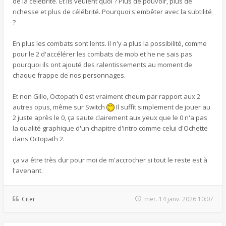
de la célébrité. Et ils veulent quoi ? Plus de pouvoir, plus de
richesse et plus de célébrité. Pourquoi s'embêter avec la subtilité
?
En plus les combats sont lents. Il n'y a plus la possibilité, comme
pour le 2 d'accélérer les combats de mob et he ne sais pas
pourquoi ils ont ajouté des ralentissements au moment de
chaque frappe de nos personnages.
Et non Gillo, Octopath 0 est vraiment cheum par rapport aux 2
autres opus, même sur Switch
Il suffit simplement de jouer au
2 juste après le 0, ça saute clairement aux yeux que le 0 n'a pas
la qualité graphique d'un chapitre d'intro comme celui d'Ochette
dans Octopath 2.
ça va être très dur pour moi de m'accrocher si tout le reste est à
l'avenant.
Citer
mer. 14 janv. 2026 10:07