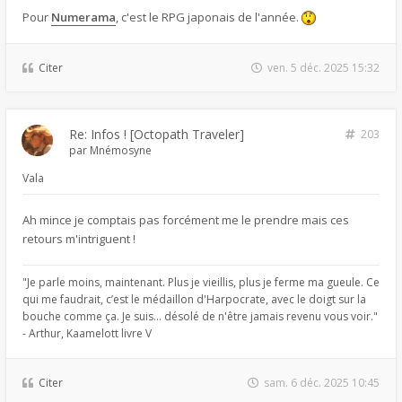
Pour
Numerama
, c'est le RPG japonais de l'année.
Citer
ven. 5 déc. 2025 15:32
Re: Infos ! [Octopath Traveler]
203
par
Mnémosyne
Vala
Ah mince je comptais pas forcément me le prendre mais ces
retours m'intriguent !
"Je parle moins, maintenant. Plus je vieillis, plus je ferme ma gueule. Ce
qui me faudrait, c’est le médaillon d'Harpocrate, avec le doigt sur la
bouche comme ça. Je suis... désolé de n'être jamais revenu vous voir."
- Arthur, Kaamelott livre V
Citer
sam. 6 déc. 2025 10:45