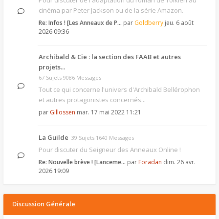
Pour discuter de l'adaptation du roman de Tolkien au
cinéma par Peter Jackson ou de la série Amazon.
Re: Infos ! [Les Anneaux de P…
par
Goldberry
jeu. 6 août
2026 09:36
Archibald & Cie : la section des FAAB et autres
projets...
67 Sujets 9086 Messages
Tout ce qui concerne l'univers d'Archibald Bellérophon
et autres protagonistes concernés...
par
Gillossen
mar. 17 mai 2022 11:21
La Guilde
39 Sujets 1640 Messages
Pour discuter du Seigneur des Anneaux Online !
Re: Nouvelle brève ! [Lanceme…
par
Foradan
dim. 26 avr.
2026 19:09
Discussion Générale