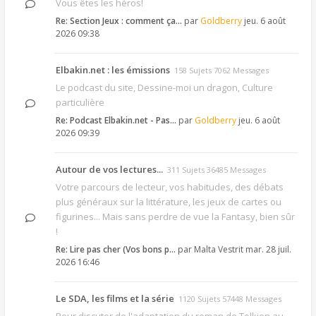
Vous êtes les héros!
Re: Section Jeux : comment ça…
par
Goldberry
jeu. 6 août
2026 09:38
Elbakin.net : les émissions
158 Sujets 7062 Messages
Le podcast du site, Dessine-moi un dragon, Culture
particulière
Re: Podcast Elbakin.net - Pas…
par
Goldberry
jeu. 6 août
2026 09:39
Autour de vos lectures...
311 Sujets 36485 Messages
Votre parcours de lecteur, vos habitudes, des débats
plus généraux sur la littérature, les jeux de cartes ou
figurines... Mais sans perdre de vue la Fantasy, bien sûr
!
Re: Lire pas cher (Vos bons p…
par
Malta Vestrit
mar. 28 juil.
2026 16:46
Le SDA, les films et la série
1120 Sujets 57448 Messages