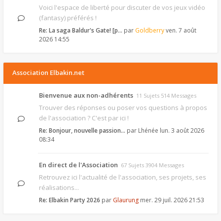
Voici l'espace de liberté pour discuter de vos jeux vidéo
(fantasy) préférés !
Re: La saga Baldur's Gate! [p…
par
Goldberry
ven. 7 août
2026 14:55
Association Elbakin.net
Bienvenue aux non-adhérents
11 Sujets 514 Messages
Trouver des réponses ou poser vos questions à propos
de l'association ? C'est par ici !
Re: Bonjour, nouvelle passion…
par
Lhénée
lun. 3 août 2026
08:34
En direct de l'Association
67 Sujets 3904 Messages
Retrouvez ici l'actualité de l'association, ses projets, ses
réalisations...
Re: Elbakin Party 2026
par
Glaurung
mer. 29 juil. 2026 21:53