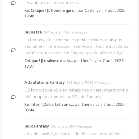
les auteurs et leurs oeuvres...
Re: Critique ! [L'homme qui s…
par
Castel
ven. 7 août 2026
19:48
Jeunesse
614 Sujets 17499 Messages
La fantasy, c'est comme les petits écoliers, mais pas
seulement... Une section réservée à... tout le monde, car
la littérature jeunesse n'est pas qu'une affaire d'âge !
Critique ! [Le silence des ly…
par
Lhénée
ven. 7 août 2026
13:37
Adaptations Fantasy
955 Sujets 73039 Messages
Où l'on discute plus en détails des divers projets ciné &
télé adaptant romans ou BDs de Fantasy !
Re: Infos ! [Zelda fait son c…
par
Lhénée
ven. 7 août 2026
08:44
Jeux Fantasy
263 Sujets 5004 Messages
Jeux de société, de cartes, de dés...une section dont