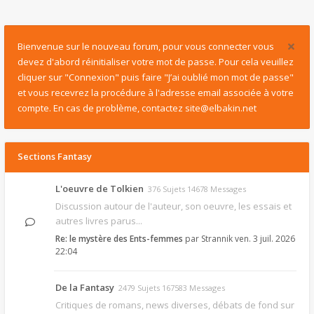
Bienvenue sur le nouveau forum, pour vous connecter vous
devez d'abord réinitialiser votre mot de passe. Pour cela veuillez
cliquer sur "Connexion" puis faire "J’ai oublié mon mot de passe"
et vous recevrez la procédure à l'adresse email associée à votre
compte. En cas de problème, contactez site@elbakin.net
Sections Fantasy
L'oeuvre de Tolkien
376 Sujets 14678 Messages
Discussion autour de l'auteur, son oeuvre, les essais et
autres livres parus...
Re: le mystère des Ents-femmes
par
Strannik
ven. 3 juil. 2026
22:04
De la Fantasy
2479 Sujets 167583 Messages
Critiques de romans, news diverses, débats de fond sur